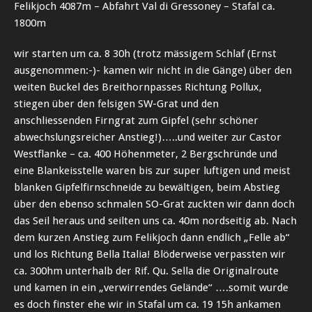
Felikjoch 4087m – Abfahrt Val di Gressoney – Stafal ca.
1800m
wir starten um ca. 8 30h (trotz mässigem Schlaf (Ernst
ausgenommen:-)- kamen wir nicht in die Gänge) über den
weiten Buckel des Breithornpasses Richtung Pollux,
stiegen über den felsigen SW-Grat und den
anschliessenden Firngrat zum Gipfel (sehr schöner
abwechslungsreicher Anstieg!)…..und weiter zur Castor
Westflanke – ca. 400 Höhenmeter, 2 Bergschründe und
eine Blankeisstelle waren bis zur super luftigen und meist
blanken Gipfelfirnschneide zu bewältigen, beim Abstieg
über den ebenso schmalen SO-Grat zuckten wir dann doch
das Seil heraus und seilten uns ca. 40m nordseitig ab. Nach
dem kurzen Anstieg zum Felikjoch dann endlich „Felle ab“
und los Richtung Bella Italia! Blöderweise verpassten wir
ca. 300hm unterhalb der Rif. Qu. Sella die Originalroute
und kamen in ein „verwirrendes Gelände“ ….somit wurde
es doch finster ehe wir in Stafal um ca. 19 15h ankamen