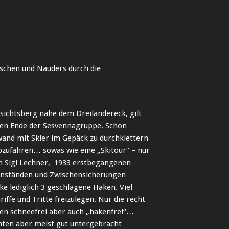
schen und Nauders durch die
ssichtsberg nahe dem Dreiländereck, gilt
chen Ende der Sesvennagruppe. Schon
wand mit Skier im Gepäck zu durchklettern
bzufahren… sowas wie eine „Skitour“ – nur
h Sigi Lechner, 1933 erstbegangenen
nständen und Zwischensicherungen
e lediglich 3 geschlagene Haken. Viel
fe und Tritte freizulegen. Nur die recht
en schneefrei aber auch „hakenfrei“…
nten aber meist gut untergebracht