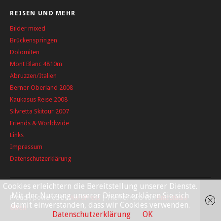
REISEN UND MEHR
Bilder mixed
Brückenspringen
Dolomiten
Mont Blanc 4810m
Abruzzen/Italien
Berner Oberland 2008
Kaukasus Reise 2008
Silvretta Skitour 2007
Friends & Worldwide
Links
Impressum
Datenschutzerklärung
Cookies erleichtern die Bereitstellung unserer Dienste.
Mit der Nutzung unserer Dienste erklären Sie sich
Proudly powered by
WordPress
|
Theme: Yoko von
Elmastudio
damit einverstanden, dass wir Cookies verwenden.
Oben
Datenschutzerklärung
OK