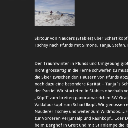
Skitour von Nauders (Stables) über Schartlkopf
Tschey nach Pfunds mit Simone, Tanja, Stefan,
Der Traumwinter in Pfunds und Umgebung gibt
nicht grossartig in die Ferne schweifen zu müs
die Skier zwischen den Häusern von Pfunds ab
noch dazu eine besondere Rarität – Tanja`s Sc
der Partie! Wir starteten in Stables oberhalb 
„Köpfl“ zum breiten panoramareichen SW-Grat 
Valdafourkopf zum Schartlkopf. Wir genossen e
Nauderer Tschey und weiter zum Wildmoos….Fe
zur Vorderen Verjunsalp und Rauhkopf…..der D
beim Berghof in Greit und mit Stirnlampe die l