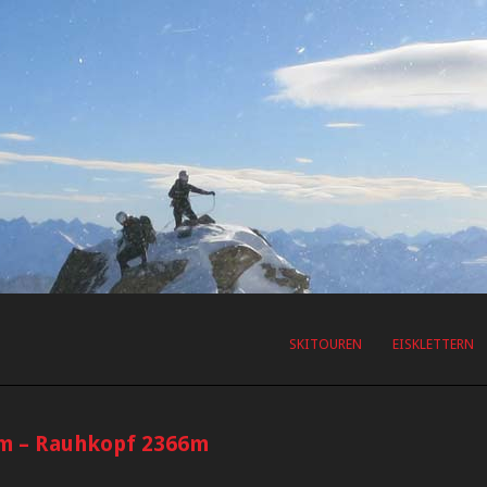
SKITOUREN
EISKLETTERN
8m – Rauhkopf 2366m