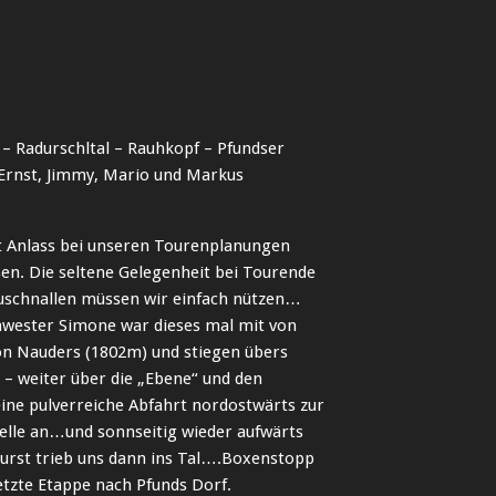
 – Radurschltal – Rauhkopf – Pfundser
 Ernst, Jimmy, Mario und Markus
 Anlass bei unseren Tourenplanungen
sen. Die seltene Gelegenheit bei Tourende
zuschnallen müssen wir einfach nützen…
hwester Simone war dieses mal mit von
von Nauders (1802m) und stiegen übers
– weiter über die „Ebene“ und den
ine pulverreiche Abfahrt nordostwärts zur
lle an…und sonnseitig wieder aufwärts
urst trieb uns dann ins Tal….Boxenstopp
etzte Etappe nach Pfunds Dorf.