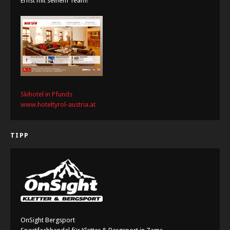
Ernst mit seinem Team!
Skihotel in Pfunds
www.hoteltyrol-austria.at
TIPP
OnSight Bergsport