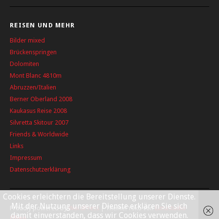
REISEN UND MEHR
Bilder mixed
Brückenspringen
Dolomiten
Mont Blanc 4810m
Abruzzen/Italien
Berner Oberland 2008
Kaukasus Reise 2008
Silvretta Skitour 2007
Friends & Worldwide
Links
Impressum
Datenschutzerklärung
Cookies erleichtern die Bereitstellung unserer Dienste.
Mit der Nutzung unserer Dienste erklären Sie sich
Proudly powered by
WordPress
|
Theme: Yoko von
Elmastudio
damit einverstanden, dass wir Cookies verwenden.
Oben