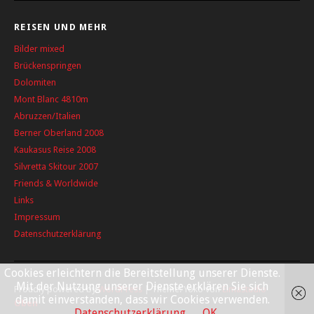
REISEN UND MEHR
Bilder mixed
Brückenspringen
Dolomiten
Mont Blanc 4810m
Abruzzen/Italien
Berner Oberland 2008
Kaukasus Reise 2008
Silvretta Skitour 2007
Friends & Worldwide
Links
Impressum
Datenschutzerklärung
Cookies erleichtern die Bereitstellung unserer Dienste.
Mit der Nutzung unserer Dienste erklären Sie sich
Proudly powered by
WordPress
|
Theme: Yoko von
Elmastudio
damit einverstanden, dass wir Cookies verwenden.
Oben
Datenschutzerklärung
OK